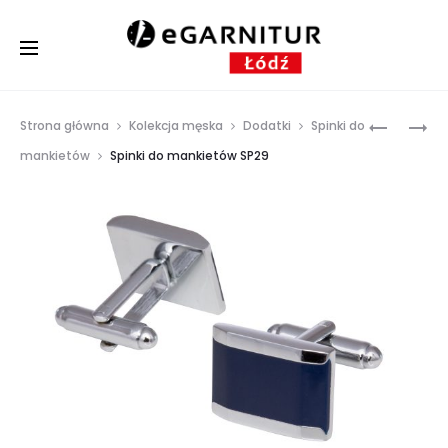
Prod
SPINKI
SPINKI
Strona główna
Kolekcja męska
Dodatki
Spinki do
DO
DO
navig
mankietów
Spinki do mankietów SP29
MANKIET
MANKIET
SP23
SP32