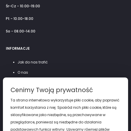
Śr-Cz - 10.00-19.00
Pt - 10.00-18.00
So - 08.00-14.00
INFORMACJE
Jak do nas trafić
O nas
Szycie na miarę
Cenimy Twoją prywatność
Polityka prywatności
Ta strona internetowa wykorzystuje pliki cookie, aby poprawić
komfort korzystania z niej. Spośród nich pliki cookie, które są
sklasyfikowane jako niezbędne, są przechowywane w
przeglądarce, ponieważ są niezbędne do działania
podstawowych funkcji witryny. Używamy również plików