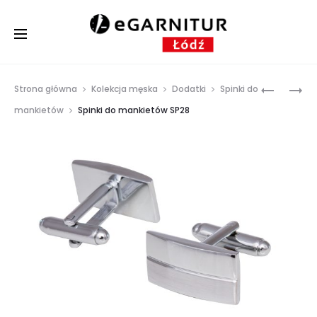
Prod
SPINKI
SPINKI
Strona główna
Kolekcja męska
Dodatki
Spinki do
DO
DO
navig
mankietów
Spinki do mankietów SP28
MANKIET
MANKIET
SP23
SP32