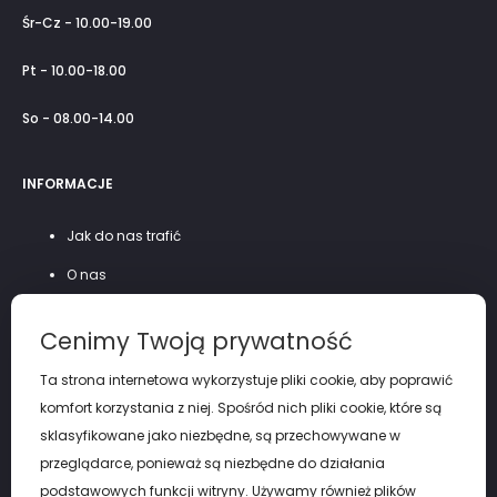
Śr-Cz - 10.00-19.00
Pt - 10.00-18.00
So - 08.00-14.00
INFORMACJE
Jak do nas trafić
O nas
Szycie na miarę
Cenimy Twoją prywatność
Polityka prywatności
Ta strona internetowa wykorzystuje pliki cookie, aby poprawić
komfort korzystania z niej. Spośród nich pliki cookie, które są
sklasyfikowane jako niezbędne, są przechowywane w
przeglądarce, ponieważ są niezbędne do działania
podstawowych funkcji witryny. Używamy również plików