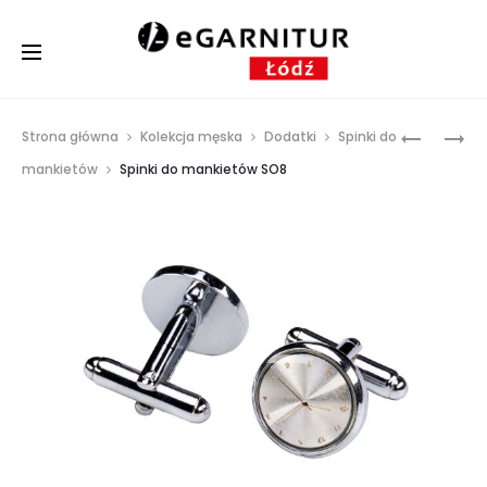
Prod
SPINKI
SPINKI
Strona główna
Kolekcja męska
Dodatki
Spinki do
DO
DO
navig
mankietów
Spinki do mankietów SO8
MANKIET
MANKIET
S01
SO12