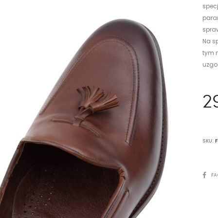
specj
para
spra
Na s
tym m
uzgod
2
SKU:
SHARE
FA