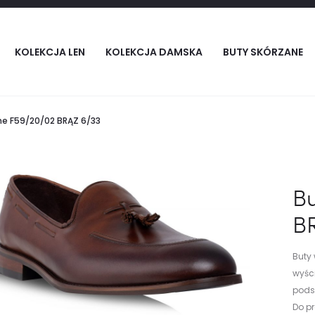
KOLEKCJA LEN
KOLEKCJA DAMSKA
BUTY SKÓRZANE
ne F59/20/02 BRĄZ 6/33
Bu
B
Buty
wyści
pods
Do p