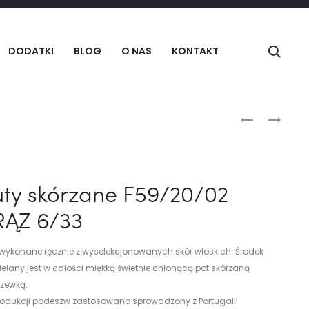
Szuka
DODATKI
BLOG
O NAS
KONTAKT
Produc
BUTY
BUTY
SKÓRZANE
SKÓRZANE
naviga
F59/20/02
F9/180/41/
Z7
BORDO
ty skórzane F59/20/02
7
RĄZ 6/33
 wykonane ręcznie z wyselekcjonowanych skór włoskich. Środek
ełany jest w całości miękką świetnie chłonącą pot skórzaną
zewką.
rodukcji podeszw zastosowano sprowadzony z Portugalii