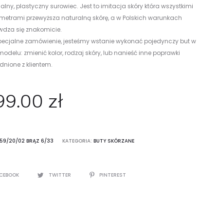
alny, plastyczny surowiec. Jest to imitacja skóry która wszystkimi
metrami przewyższa naturalną skórę, a w Polskich warunkach
wdza się znakomicie.
pecjalne zamówienie, jesteśmy wstanie wykonać pojedynczy but w
odelu: zmienić kolor, rodzaj skóry, lub nanieść inne poprawki
nione z klientem.
99.00
zł
F59/20/02 BRĄZ 6/33
KATEGORIA:
BUTY SKÓRZANE
CEBOOK
TWITTER
PINTEREST