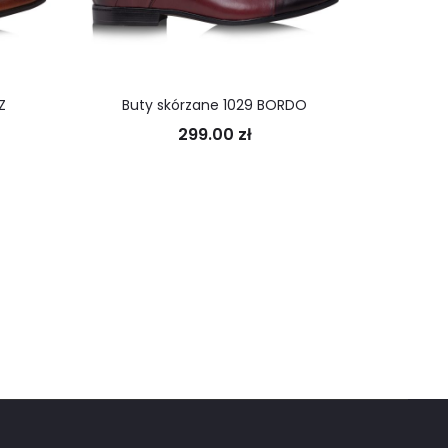
Z
Buty skórzane 1029 BORDO
But
299.00
zł