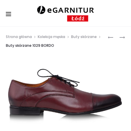
Prod
BUTY
BUTY
Strona główna
Kolekcja męska
Buty skórzane
SKÓRZAN
SKÓRZAN
navig
Buty skórzane 1029 BORDO
727
1029
SŁOMKA
BRĄZ