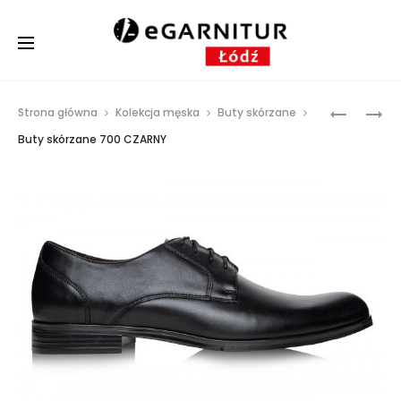
Prod
BUTY
BUTY
Strona główna
Kolekcja męska
Buty skórzane
SKÓRZAN
SKÓRZAN
navig
Buty skórzane 700 CZARNY
700
727
BORDO
BRAZ
GUMA