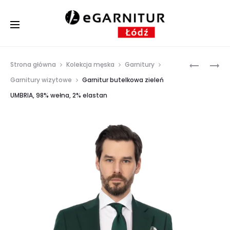
Prod
GARNITU
BORDOW
Strona główna
Kolekcja męska
Garnitury
JIMMY,
GARNITU
navig
Garnitury wizytowe
Garnitur butelkowa zieleń
WEŁNA
TOSKANIA
UMBRIA, 98% wełna, 2% elastan
MERINO
WEŁNA
SUPER
98%,
150S
ELASTAN
,
2%
HALF
CANVAS