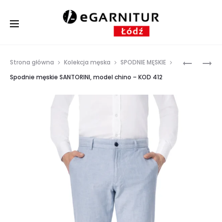
Prod
SPODNIE
KAMIZEL
Strona główna
Kolekcja męska
SPODNIE MĘSKIE
MĘSKIE
ITAKA,
navig
Spodnie męskie SANTORINI, model chino – KOD 412
SANTORIN
BAWEŁNA
Z
/
ZASZEWK
LEN,
I
DROBNA
MANKIET
PEPITKA
–
KOD
413