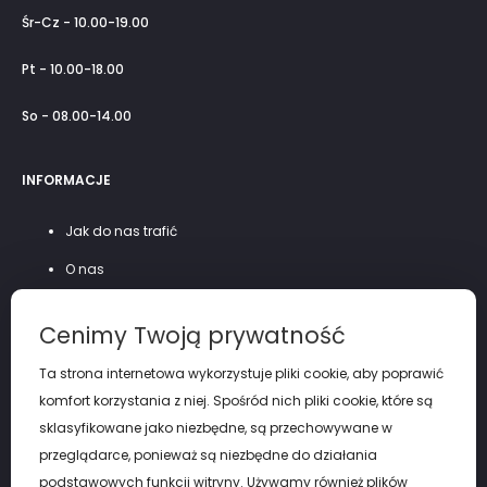
Śr-Cz - 10.00-19.00
Pt - 10.00-18.00
So - 08.00-14.00
INFORMACJE
Jak do nas trafić
O nas
Szycie na miarę
Cenimy Twoją prywatność
Polityka prywatności
Ta strona internetowa wykorzystuje pliki cookie, aby poprawić
komfort korzystania z niej. Spośród nich pliki cookie, które są
sklasyfikowane jako niezbędne, są przechowywane w
przeglądarce, ponieważ są niezbędne do działania
podstawowych funkcji witryny. Używamy również plików