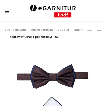
Prod
ZESTAW
ZESTAW
Strona główna
Kolekcja męska
Dodatki
Muchy
MUCHA
MUCHA
navig
Zestaw mucha + poszetka MP-63
+
+
POSZETK
POSZETK
MP-
MP-
55
84