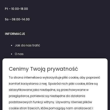
Pt - 10.00-18.00
So - 08.00-14.00
INFORMACJE
Jak do nas trafić
O nas
Szycie na miarę
Cenimy Twoją prywatność
Polityka prywatności
Ta strona internetowa wykorzystuje pliki cookie, aby poprawić
komfort korzystania z niej. Spośród nich pliki cookie, które są
sklasyfikowane jako niezbędne, są przechowywane w
przeglądarce, ponieważ są niezbędne do działania
podstawowych funkcji witryny. Używamy również plików
cookie stron trzecich, które pomagają nam analizować i