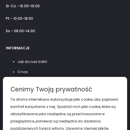
Śr-Cz - 10.00-19.00
Pt - 10.00-18.00
So - 08.00-14.00
INFORMACJE
Jak do nas trafić
O nas
Szycie na miarę
Cenimy Twoją prywatność
Polityka prywatności
Ta strona internetowa wykorzystuje pliki cookie, aby poprawić
komfort korzystania z niej. Spośród nich pliki cookie, które są
sklasyfikowane jako niezbędne, są przechowywane w
przeglądarce, ponieważ są niezbędne do działania
podstawowych funkcji witryny. Używamy również plików