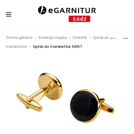
Prod
SPINKI
SPINKI
Strona główna
Kolekcja męska
Dodatki
Spinki do
DO
DO
navig
mankietów
Spinki do mankietów SW57
MANKIET
MANKIET
SW56
SW58