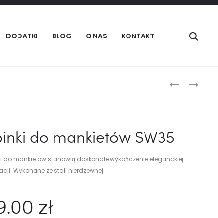
Szuka
DODATKI
BLOG
O NAS
KONTAKT
Produc
SPINKI
SPINKI
DO
DO
naviga
MANKIETÓW
MANKIETÓW
SW32
SW42
pinki do mankietów SW35
ki do mankietów stanowią doskonałe wykończenie eleganckiej
zacji. Wykonane ze stali nierdzewnej.
9.00
zł