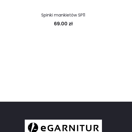
Spinki mankietów SP11
Spi
69.00
zł