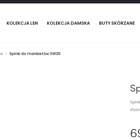
KOLEKCJA LEN
KOLEKCJA DAMSKA
BUTY SKÓRZANE
ów
Spinki do mankietów SW35
S
Spin
styli
6