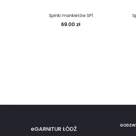
Spinki mankietów SP1
S
69.00
zł
GODZIN
eGARNITUR ŁÓDŹ