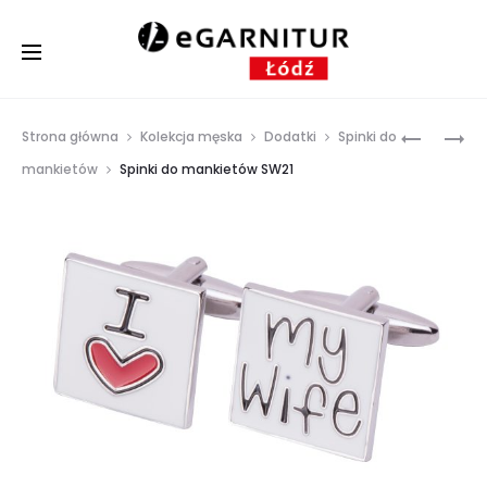
Prod
SPINKI
SPINKI
Strona główna
Kolekcja męska
Dodatki
Spinki do
DO
DO
navig
mankietów
Spinki do mankietów SW21
MANKIET
MANKIET
SW20
SW23