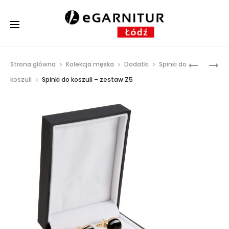
Prod
SPINKI
POSZETK
Strona główna
Kolekcja męska
Dodatki
Spinki do
DO
PO4
navig
koszuli
Spinki do koszuli – zestaw Z5
KOSZULI
–
ZESTAW
Z3