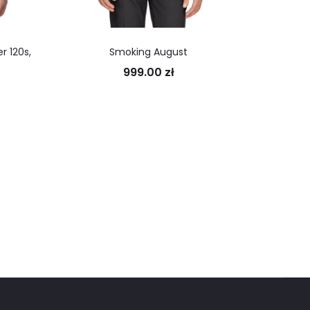
r 120s,
Smoking August
Smoking
999.00
zł