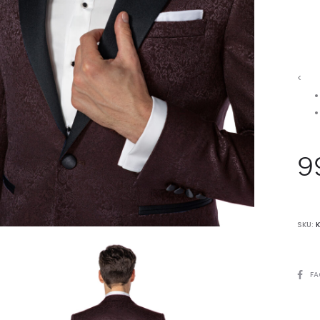
<
9
SKU:
SHARE
FA