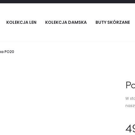
KOLEKCJA LEN
KOLEKCJA DAMSKA
BUTY SKÓRZANE
ka PO20
P
W sta
nasz
4