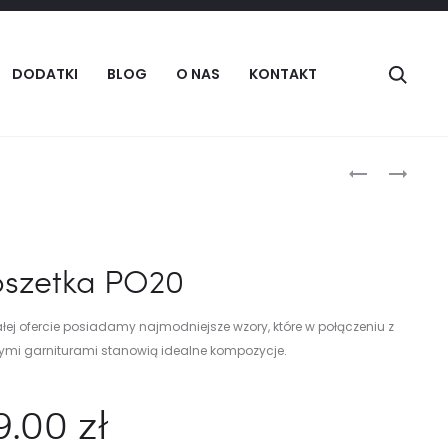
Szuka
DODATKI
BLOG
O NAS
KONTAKT
Produc
POSZETKA
POSZETKA
PO18
PO23
naviga
oszetka PO20
łej ofercie posiadamy najmodniejsze wzory, które w połączeniu z
ymi garniturami stanowią idealne kompozycje.
9.00
zł