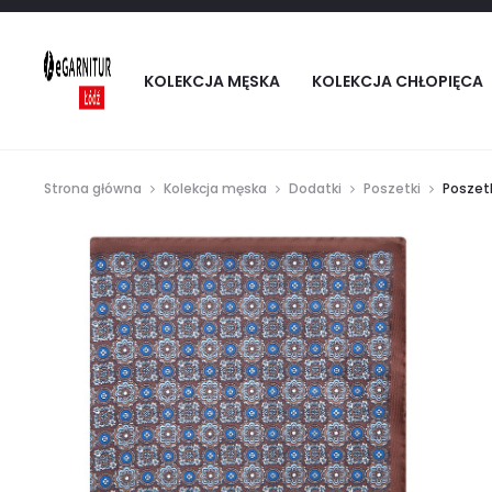
KOLEKCJA MĘSKA
KOLEKCJA CHŁOPIĘCA
Strona główna
Kolekcja męska
Dodatki
Poszetki
Poszet