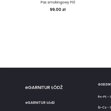
Pas smokingowy PS1
99.00
zł
GODZIN
eGARNITUR ŁÓDŹ
Pn-Pt - 
eGARNITUR Łódź
Śr-Cz - 