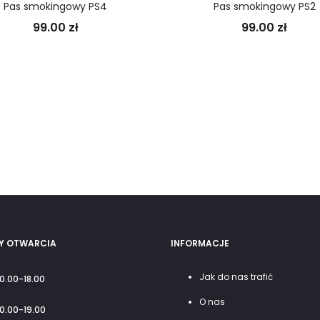
Pas smokingowy PS4
Pas smokingowy PS2
99.00
zł
99.00
zł
Y OTWARCIA
INFORMACJE
Jak do nas trafić
10.00-18.00
O nas
10.00-19.00