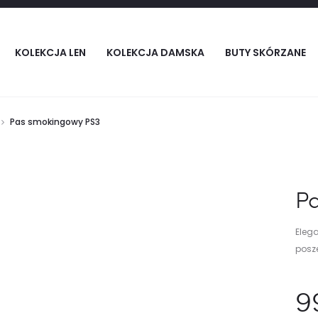
KOLEKCJA LEN
KOLEKCJA DAMSKA
BUTY SKÓRZANE
Pas smokingowy PS3
P
Eleg
posz
9