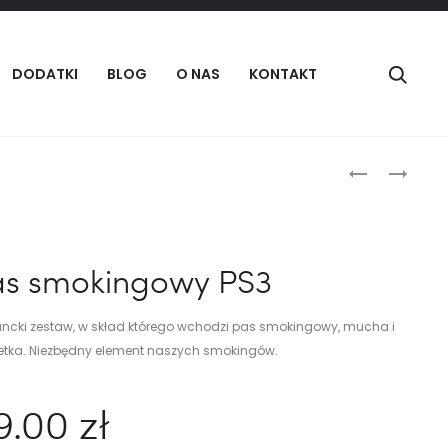
Szuka
DODATKI
BLOG
O NAS
KONTAKT
Produc
POSZETKA
PAS
PO3
SMOKINGO
naviga
PS5
as smokingowy PS3
ancki zestaw, w skład którego wchodzi pas smokingowy, mucha i
etka. Niezbędny element naszych smokingów.
9.00
zł