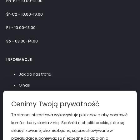
Pn-Pt - 10.00-18.00
Śr-Cz - 10.00-19.00
Pt - 10.00-18.00
So - 08.00-14.00
INFORMACJE
Jak do nas trafić
O nas
Szycie na miarę
Cenimy Twoją prywatność
Polityka prywatności
Ta strona internetowa wykorzystuje pliki cookie, aby poprawić
komfort korzystania z niej. Spośród nich pliki cookie, które są
sklasyfikowane jako niezbędne, są przechowywane w
przeglądarce, ponieważ są niezbędne do działania