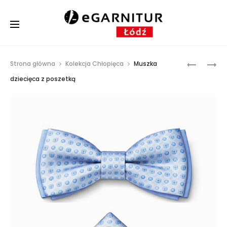
Prod
MUSZKA
MUSZKA
Strona główna
Kolekcja Chłopięca
Muszka
DZIECIĘC
DZIECIĘC
navig
dziecięca z poszetką
Z
Z
POSZETK
POSZETK