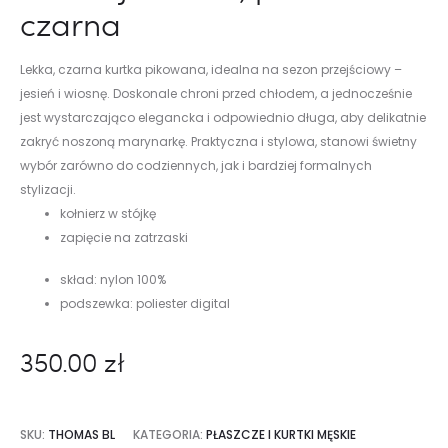
czarna
Lekka, czarna kurtka pikowana, idealna na sezon przejściowy –
jesień i wiosnę. Doskonale chroni przed chłodem, a jednocześnie
jest wystarczająco elegancka i odpowiednio długa, aby delikatnie
zakryć noszoną marynarkę. Praktyczna i stylowa, stanowi świetny
wybór zarówno do codziennych, jak i bardziej formalnych
stylizacji.
kołnierz w stójkę
zapięcie na zatrzaski
skład: nylon 100%
podszewka: poliester digital
350.00
zł
SKU:
THOMAS BL
KATEGORIA:
PŁASZCZE I KURTKI MĘSKIE