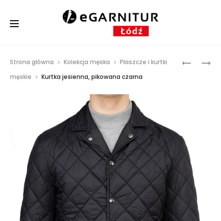
Prod
GRANAT
KURTKA
Strona główna
Kolekcja męska
Płaszcze i kurtki
MĘSKI
GRANAT
navig
męskie
Kurtka jesienna, pikowana czarna
FLORYDA,
PIKOWAN
BUTELKO
JESIEŃ
ZIELEŃ
/
WIOSNA