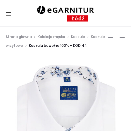
Prod
KOSZULA
KURTKA
Strona główna
Kolekcja męska
Koszule
Koszule
BAWEŁNA
MĘSKA
navig
wizytowe
Koszula bawełna 100% – KOD 44
100%
MARTIN
–
KOD
42