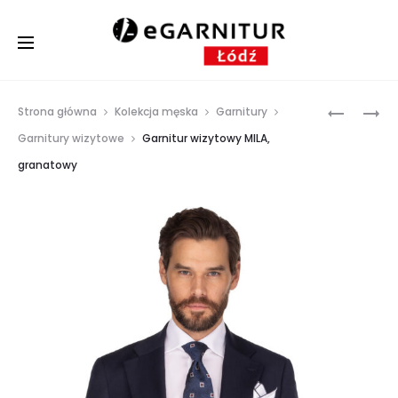
Prod
GARNITU
GARNITU
Strona główna
Kolekcja męska
Garnitury
MĘSKI
GRANTO
navig
Garnitury wizytowe
Garnitur wizytowy MILA,
BRĄZOW
W
granatowy
PALERMO
KRATĘ
WEŁNA
MAURO