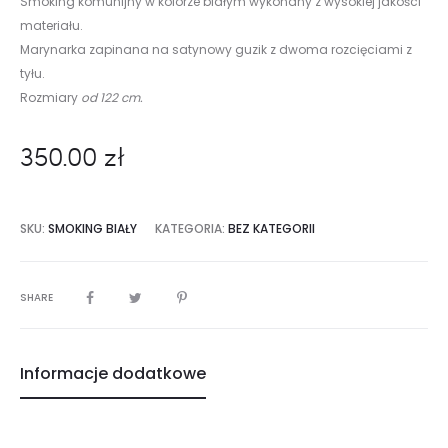
Smoking komunijny w kolorze białym wykonany z wysokiej jakości
materiału.
Marynarka zapinana na satynowy guzik z dwoma rozcięciami z
tyłu.
Rozmiary
od 122 cm.
350.00
zł
SKU:
SMOKING BIAŁY
KATEGORIA:
BEZ KATEGORII
SHARE
Informacje dodatkowe