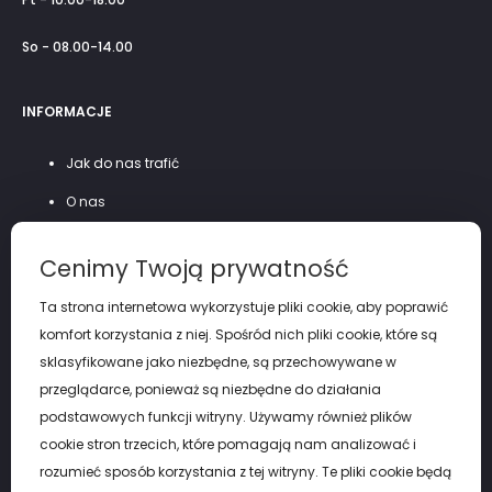
So - 08.00-14.00
INFORMACJE
Jak do nas trafić
O nas
Szycie na miarę
Cenimy Twoją prywatność
Polityka prywatności
Ta strona internetowa wykorzystuje pliki cookie, aby poprawić
komfort korzystania z niej. Spośród nich pliki cookie, które są
sklasyfikowane jako niezbędne, są przechowywane w
przeglądarce, ponieważ są niezbędne do działania
podstawowych funkcji witryny. Używamy również plików
cookie stron trzecich, które pomagają nam analizować i
rozumieć sposób korzystania z tej witryny. Te pliki cookie będą