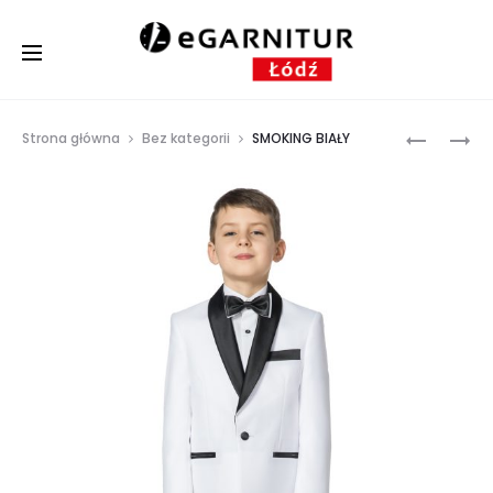
Prod
GARNITU
SMOKING
Strona główna
Bez kategorii
SMOKING BIAŁY
DAMSKI
CZARNY
navig
DWURZĘ
DIANA
KOLOR
BORDOW