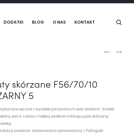
Szuka
DODATKI
BLOG
O NAS
KONTAKT
Produc
BUTY
BUTY
SKÓRZANE
SKÓRZANE
naviga
F56/70/10
F56/70/10
BORDO
BRĄZ
ty skórzane F56/70/10
7
24/33
ZARNY 5
 wykonane ręcznie z wyselekcjonowanych skór włoskich. Środek
ełany jest w całości miękką świetnie chłonącą pot skórzaną
zewką.
rodukcji podeszw zastosowano sprowadzony z Portugalii