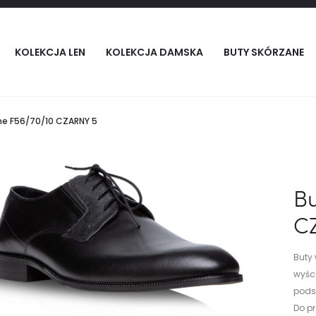
KOLEKCJA LEN
KOLEKCJA DAMSKA
BUTY SKÓRZANE
ne F56/70/10 CZARNY 5
Bu
C
Buty
wyści
pods
Do p