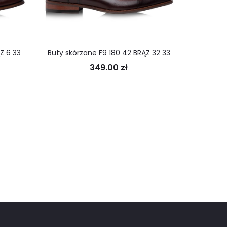
Z 6 33
Buty skórzane F9 180 42 BRĄZ 32 33
Bu
349.00
zł