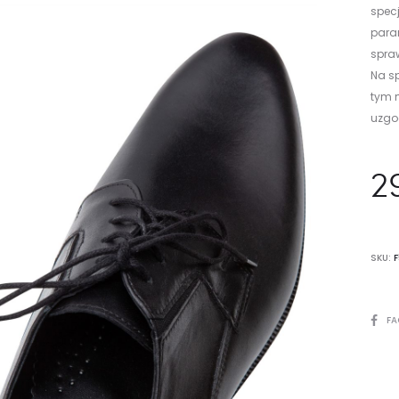
specj
para
spra
Na s
tym m
uzgod
2
SKU:
SHARE
FA