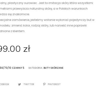
alny, plastyczny surowiec. Jest to imitacja skóry która wszystkimi
metrami przewyższa naturalną skórę, a w Polskich warunkach
wdza się znakomicie.
pecjalne zamówienie, jesteśmy wstanie wykonać pojedynczy but w
odelu: zmienić kolor, rodzaj skóry, lub nanieść inne poprawki
nione z klientem.
99.00
zł
F56/70/10 CZARNY 5
KATEGORIA:
BUTY SKÓRZANE
CEBOOK
TWITTER
PINTEREST