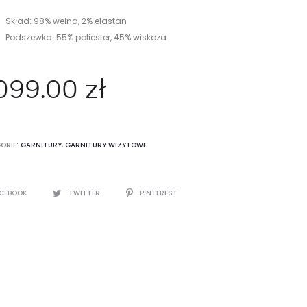
Skład: 98% wełna, 2% elastan
Podszewka: 55% poliester, 45% wiskoza
,099.00
zł
ORIE:
GARNITURY
,
GARNITURY WIZYTOWE
CEBOOK
TWITTER
PINTEREST