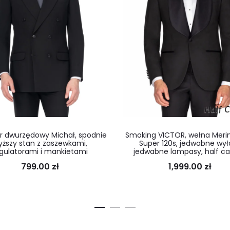
r dwurzędowy Michał, spodnie
Smoking VICTOR, wełna Meri
yższy stan z zaszewkami,
Super 120s, jedwabne wył
gulatorami i mankietami
jedwabne lampasy, half c
799.00
zł
1,999.00
zł