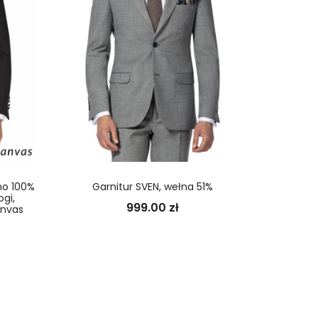
Garnitur 
no 100%
Garnitur SVEN, wełna 51%
Vitale Ba
ogi,
999.00
zł
anvas