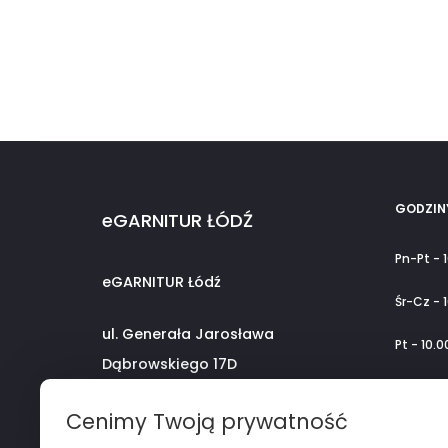
GODZIN
eGARNITUR ŁÓDŹ
Pn-Pt - 
eGARNITUR Łódź
Śr-Cz - 
ul. Generała Jarosława
Pt - 10.0
Dąbrowskiego 17D
So - 08.
Centrum Górna Corner
Cenimy Twoją prywatność