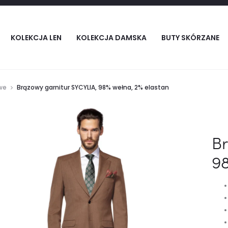
KOLEKCJA LEN
KOLEKCJA DAMSKA
BUTY SKÓRZANE
we
Brązowy garnitur SYCYLIA, 98% wełna, 2% elastan
Br
98