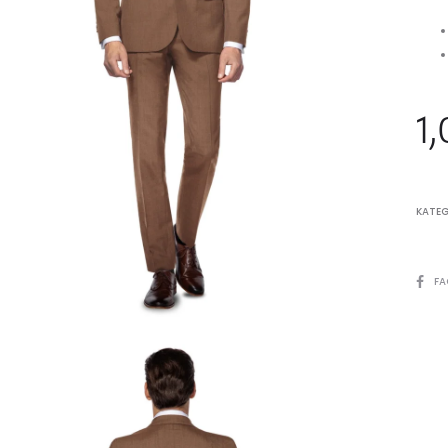
1
KATEG
SHARE
FA