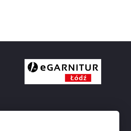
Go
to