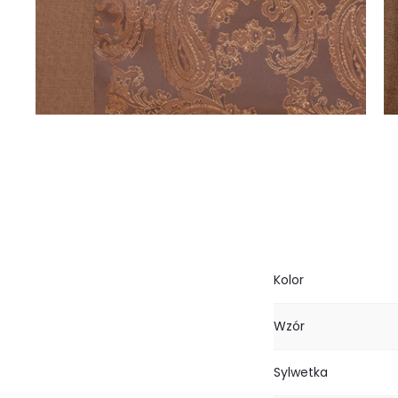
Kolor
Wzór
Sylwetka